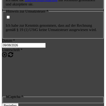
und akzeptiere sie.
Hinweis zur Umsatzsteuer
*
Ich habe zur Kenntnis genommen, dass auf der Rechnung
gemäß § 19 (1) UStG keine Umsatzsteuer ausgewiesen wird.
Datum
*
Unterschrift
*
hCaptcha
*
Bestellen