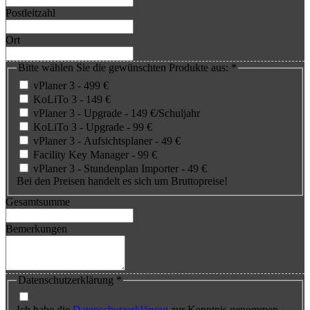
Postleitzahl
Ort
Bitte wählen Sie die gewünschten Produkte aus:
*
vPlaner 3 - 499 €
KoLiTo 3 - 149 €
vPlaner 3 - Upgrade - 149 €/Schuljahr
KoLiTo 3 - Upgrade - 99 €
vPlaner 3 - Aufsichtsplaner - 49 €
Facility Key Manager - 99 €
vPlaner 3 - Stundenplan Importer - 49 €
Bei den Preisen handelt es sich um Bruttopreise!
Gesamtsumme
Bemerkungen
Datenschutzerklärung
*
Ich habe die
Datenschutzerklärung
zur Kenntnis genommen