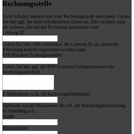
Rechnungsstelle
Viele Schulen müssen über eine Rechnungsstelle abrechnen. Geben
Sie hier ggf. die dazu erforderlichen Daten an. Dies ist dann auch
die Adresse, die auf der Rechnung erscheinen wird.
Leitweg-ID
Geben Sie hier, falls vorhanden, die Leitweg-ID an, damit die
XRechung korrekt zugeordnet werden kann.
PSP-Nummer/Auftragsnummer
Geben Sie hier ggf. die PSP-Nummer/Auftragsnummer ein.
Rechnungsanschrift
E-Mailadresse (z.B. für Rechnungsempfänger)
Optionale zweite Mailadresse für z.B. die Rechnungsbearbeitung,
IT-Abteilung o.ä.
Straße
Hausnummer