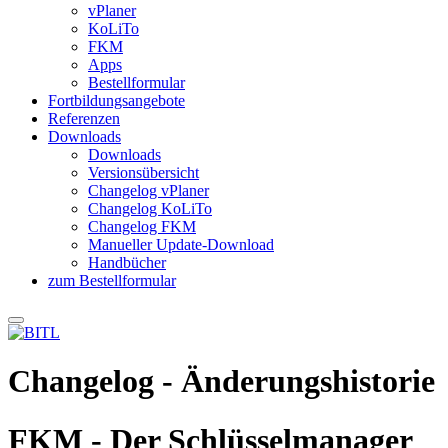
vPlaner
KoLiTo
FKM
Apps
Bestellformular
Fortbildungsangebote
Referenzen
Downloads
Downloads
Versionsübersicht
Changelog vPlaner
Changelog KoLiTo
Changelog FKM
Manueller Update-Download
Handbücher
zum Bestellformular
Changelog - Änderungshistorie
FKM - Der Schlüsselmanager