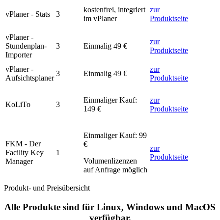
kostenfrei, integriert
zur
vPlaner - Stats
3
im vPlaner
Produktseite
vPlaner -
zur
Stundenplan-
3
Einmalig 49 €
Produktseite
Importer
vPlaner -
zur
3
Einmalig 49 €
Aufsichtsplaner
Produktseite
Einmaliger Kauf:
zur
KoLiTo
3
149 €
Produktseite
Einmaliger Kauf:
99
FKM - Der
€
zur
Facility Key
1
Produktseite
Volumenlizenzen
Manager
auf Anfrage möglich
Produkt- und Preisübersicht
Alle Produkte sind für Linux, Windows und MacOS
verfügbar.